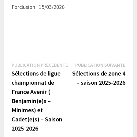
Forclusion : 15/03/2026
Navigation
Publication
Publi
PUBLICATION PRÉCÉDENTE
PUBLICATION SUIVANTE
précédente :
suiva
Sélections de ligue
Sélections de zone 4
de
championnat de
– saison 2025-2026
l’article
France Avenir (
Benjamin(e)s –
Minimes) et
Cadet(e)s) – Saison
2025-2026