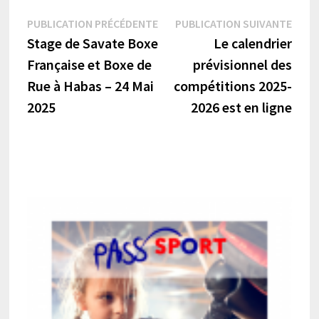
Navigation
Publication
Publi
PUBLICATION PRÉCÉDENTE
PUBLICATION SUIVANTE
précédente :
suiva
Stage de Savate Boxe
Le calendrier
de
Française et Boxe de
prévisionnel des
l’article
Rue à Habas – 24 Mai
compétitions 2025-
2025
2026 est en ligne